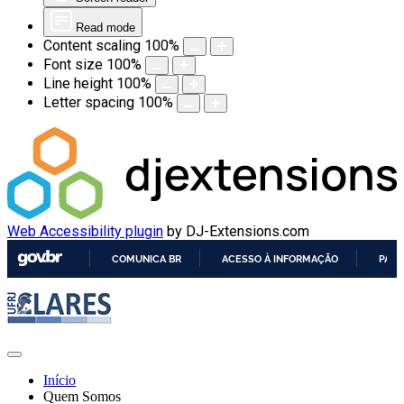
Read mode
Content scaling
100
%
Font size
100
%
Line height
100
%
Letter spacing
100
%
Web Accessibility plugin
by DJ-Extensions.com
COMUNICA BR
ACESSO À INFORMAÇÃO
PART
IR
PARA
O
CONTEÚDO
Início
Quem Somos