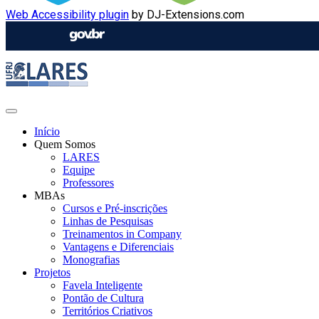
Web Accessibility plugin
by DJ-Extensions.com
Início
Quem Somos
LARES
Equipe
Professores
MBAs
Cursos e Pré-inscrições
Linhas de Pesquisas
Treinamentos in Company
Vantagens e Diferenciais
Monografias
Projetos
Favela Inteligente
Pontão de Cultura
Territórios Criativos