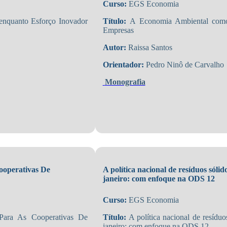
Curso:
EGS Economia
enquanto Esforço Inovador
Título:
A Economia Ambiental como 
Empresas
Autor:
Raissa Santos
Orientador:
Pedro Ninô de Carvalho
Monografia
ooperativas De
A política nacional de resíduos sólid
janeiro: com enfoque na ODS 12
Curso:
EGS Economia
Para As Cooperativas De
Título:
A política nacional de resíduo
janeiro: com enfoque na ODS 12