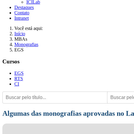
ICILab
Destaques
Contato
Intranet
Você está aqui:
Início
MBAs
Monografias
EGS
Cursos
EGS
RTS
CI
Algumas das monografias aprovadas no L