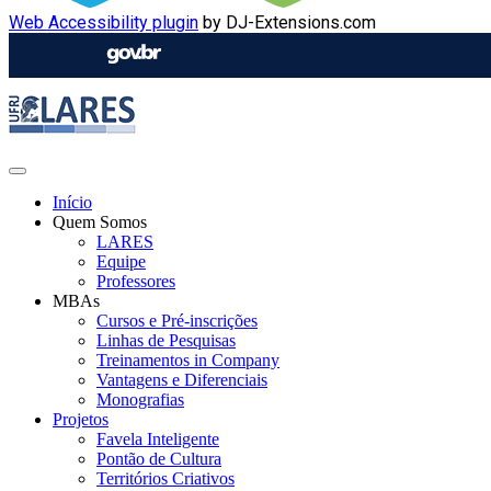
Web Accessibility plugin
by DJ-Extensions.com
Início
Quem Somos
LARES
Equipe
Professores
MBAs
Cursos e Pré-inscrições
Linhas de Pesquisas
Treinamentos in Company
Vantagens e Diferenciais
Monografias
Projetos
Favela Inteligente
Pontão de Cultura
Territórios Criativos