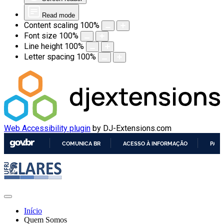
Read mode
Content scaling
100
%
Font size
100
%
Line height
100
%
Letter spacing
100
%
Web Accessibility plugin
by DJ-Extensions.com
COMUNICA BR
ACESSO À INFORMAÇÃO
PART
IR
PARA
O
CONTEÚDO
Início
Quem Somos