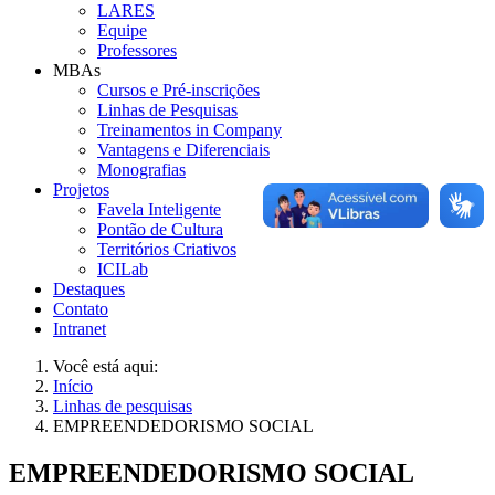
LARES
Equipe
Professores
MBAs
Cursos e Pré-inscrições
Linhas de Pesquisas
Treinamentos in Company
Vantagens e Diferenciais
Monografias
Projetos
Favela Inteligente
Pontão de Cultura
Territórios Criativos
ICILab
Destaques
Contato
Intranet
Você está aqui:
Início
Linhas de pesquisas
EMPREENDEDORISMO SOCIAL
EMPREENDEDORISMO SOCIAL